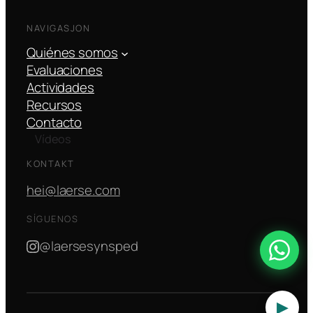
NAVIGASJON
Quiénes somos
Evaluaciones
Actividades
Recursos
Contacto
Vídeos
KONTAKT
hei@laerse.com
SÍGUENOS
@laersesynsped
▶