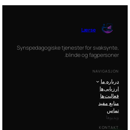
Lærse
Synspedagogiske tjenester for svaksynte,
blinde og fagpersoner.
NAVIGASJON
درباره ما
ارزیابی‌ها
فعالیت‌ها
منابع مفید
تماس
ویدیوها
KONTAKT